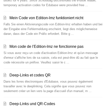
books for 4 years. Since Schoolbag discontinued the e-book reader,
temporary activation codes for Edubase were provided free ...
Mein Code von Edition-lmz funktioniert nicht
Falls Sie einen Aktivierungscode von Edition-lmz erhalten haben und bei
der Eingabe eine Fehlermeldung erscheint, liegt dies möglicherweise
daran, dass der Code ein Präfix erfordert. Bitte g ...
Mon code de l'Edition-lmz ne fonctionne pas
Si vous avez reçu un code d'activation Edition-lmz et qu'un message
d'erreur s'affiche lors de sa saisie, cela est peut-être dû au fait que le
code nécessite un préfixe. Veuillez saisir le c ...
Deep-Links et codes QR
Dans les livres électroniques d'Edubase, vous pouvez également
travailler avec le deeplinking. Cela signifie que vous pouvez non
seulement créer un lien vers la page d'accueil d'un manuel, m ...
Deep-Links und QR-Codes