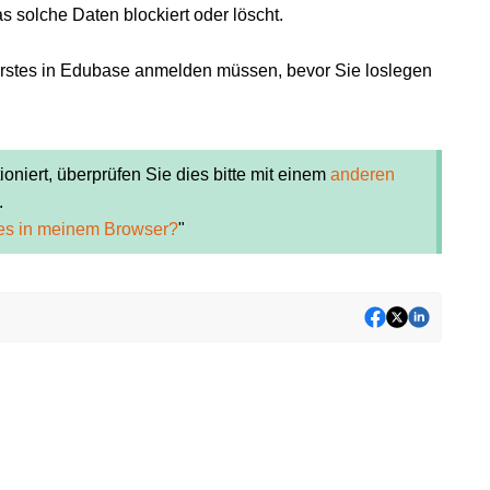
das solche Daten blockiert oder löscht.
 Erstes in Edubase anmelden müssen, bevor Sie loslegen
oniert, überprüfen Sie dies bitte mit einem
anderen
.
ies in meinem Browser?
"