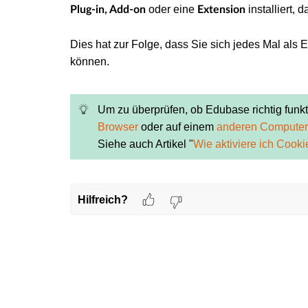
oder eine
installiert, 
Plug-in, Add-on
Extension
Dies hat zur Folge, dass Sie sich jedes Mal als
können.
Um zu überprüfen, ob Edubase richtig funkti
Browser
oder auf einem
anderen Computer
Siehe auch Artikel "
Wie aktiviere ich Cook
Hilfreich?